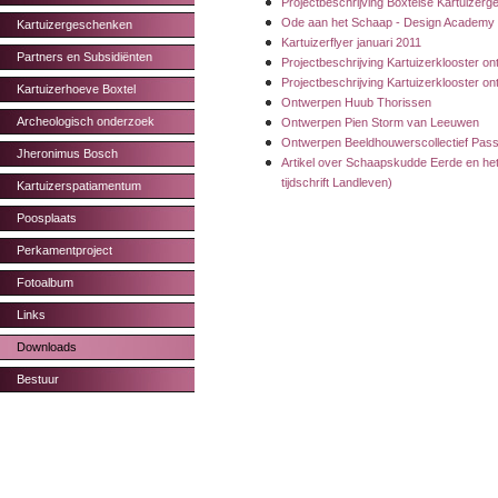
Projectbeschrijving Boxtelse Kartuize
Ode aan het Schaap - Design Academy
Kartuizergeschenken
Kartuizerflyer januari 2011
Partners en Subsidiënten
Projectbeschrijving Kartuizerklooster o
Projectbeschrijving Kartuizerklooster o
Kartuizerhoeve Boxtel
Ontwerpen Huub Thorissen
Archeologisch onderzoek
Ontwerpen Pien Storm van Leeuwen
Ontwerpen Beeldhouwerscollectief Pass
Jheronimus Bosch
Artikel over Schaapskudde Eerde en het
tijdschrift Landleven)
Kartuizerspatiamentum
Poosplaats
Perkamentproject
Fotoalbum
Links
Downloads
Bestuur