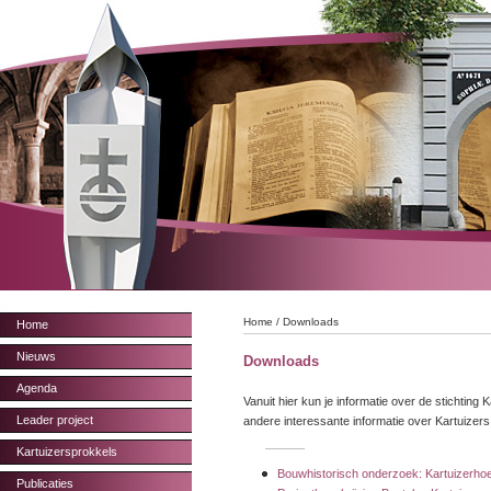
Home
/
Downloads
Home
Nieuws
Downloads
Agenda
Vanuit hier kun je informatie over de stichtin
Leader project
andere interessante informatie over Kartuizers
Kartuizersprokkels
Bouwhistorisch onderzoek: Kartuizerhoe
Publicaties