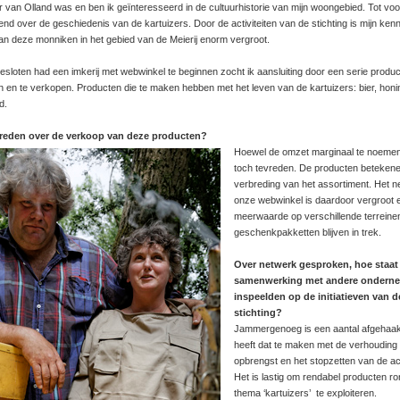
r van Olland was en ben ik geïnteresseerd in de cultuurhistorie van mijn woongebied. Tot voo
nd over de geschiedenis van de kartuizers. Door de activiteiten van de stichting is mijn kenn
an deze monniken in het gebied van de Meierij enorm vergroot.
esloten had een imkerij met webwinkel te beginnen zocht ik aansluiting door een serie produc
n en te verkopen. Producten die te maken hebben met het leven van de kartuizers: bier, honi
d.
vreden over de verkoop van deze producten?
Hoewel de omzet marginaal te noemen 
toch tevreden. De producten beteken
verbreding van het assortiment. Het 
onze webwinkel is daardoor vergroot e
meerwaarde op verschillende terreine
geschenkpakketten blijven in trek.
Over netwerk gesproken, hoe staat 
samenwerking met andere onderne
inspeelden op de initiatieven van d
stichting?
Jammergenoeg is een aantal afgehaakt
heeft dat te maken met de verhouding
opbrengst en het stopzetten van de acti
Het is lastig om rendabel producten r
thema ‘kartuizers’ te exploiteren.