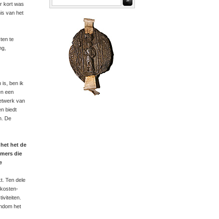
»
r kort was
is van het
ten te
ng,
is, ben ik
en een
netwerk van
n biedt
n. De
het het de
mers die
e
. Ten dele
 kosten-
viteiten.
ondom het