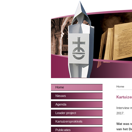
Home
Home
Nieuws
Kartuiz
Agenda
Interview 
Leader project
2017.
Kartuizersprokkels
Wat was v
van het 
Publicaties