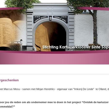
ergeschenken
met Marcus Mesu - samen met Mirjan Hendriks - eigenaar van "Imkerij De Linde” te Olland,
oor jou de reden om als ondernemer mee te doen in het project “Ontdek de kartuize
Dommeldal?”