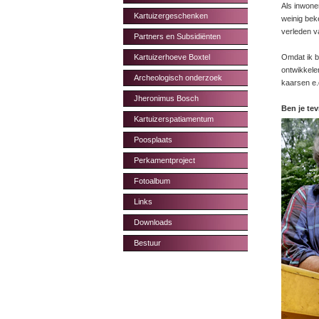
Als inwone
Kartuizergeschenken
weinig beke
verleden v
Partners en Subsidiënten
Kartuizerhoeve Boxtel
Omdat ik b
ontwikkele
Archeologisch onderzoek
kaarsen e.
Jheronimus Bosch
Ben je te
Kartuizerspatiamentum
Poosplaats
Perkamentproject
Fotoalbum
Links
Downloads
Bestuur