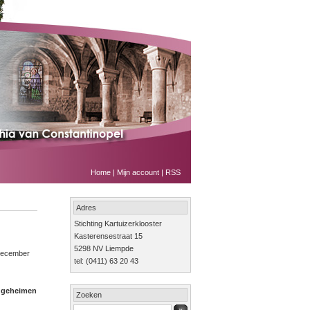
Home
|
Mijn account
|
RSS
Adres
Stichting Kartuizerklooster
Kasterensestraat 15
5298 NV Liempde
 december
tel: (0411) 63 20 43
r geheimen
Zoeken