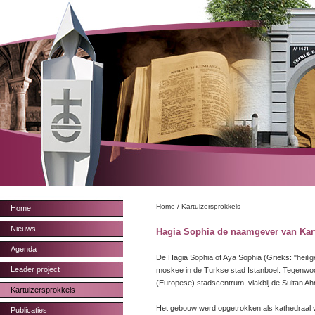
Home
/
Kartuizersprokkels
Home
Nieuws
Hagia Sophia de naamgever van Kart
Agenda
De Hagia Sophia of Aya Sophia (Grieks: "heilig
Leader project
moskee in de Turkse stad Istanboel. Tegenwoo
(Europese) stadscentrum, vlakbij de Sultan A
Kartuizersprokkels
Het gebouw werd opgetrokken als kathedraal va
Publicaties