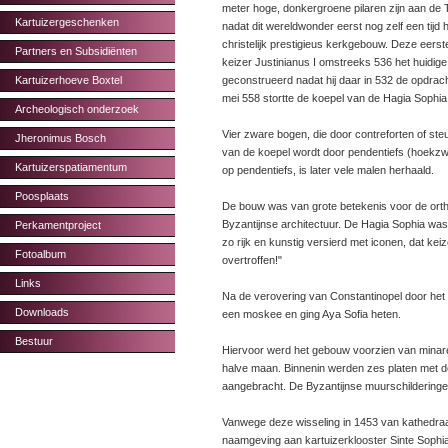
meter hoge, donkergroene pilaren zijn aan de T
Kartuizergeschenken
nadat dit wereldwonder eerst nog zelf een tijd 
christelijk prestigieus kerkgebouw. Deze eers
Partners en Subsidiënten
keizer Justinianus I omstreeks 536 het huidig
Kartuizerhoeve Boxtel
geconstrueerd nadat hij daar in 532 de opdrac
mei 558 stortte de koepel van de Hagia Sophia 
Archeologisch onderzoek
Vier zware bogen, die door contreforten of s
Jheronimus Bosch
van de koepel wordt door pendentiefs (hoekzw
Kartuizerspatiamentum
op pendentiefs, is later vele malen herhaald.
Poosplaats
De bouw was van grote betekenis voor de ortho
Byzantijnse architectuur. De Hagia Sophia was
Perkamentproject
zo rijk en kunstig versierd met iconen, dat ke
Fotoalbum
overtroffen!"
Links
Na de verovering van Constantinopel door het
Downloads
een moskee en ging Aya Sofia heten.
Bestuur
Hiervoor werd het gebouw voorzien van minare
halve maan. Binnenin werden zes platen met d
aangebracht. De Byzantijnse muurschilderinge
Vanwege deze wisseling in 1453 van kathedraa
naamgeving aan kartuizerklooster Sinte Sophia