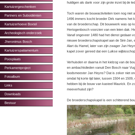
huldigen als dank voor zijn grote inzet bij de l
Kartuizergeschenken
Toch waren de bouwactiviteiten toen nog niet a
Partners en Subsidiënten
1496 immers kocht broeder Dirk namens het k
Kartuizerhoeve Boxtel
van de broederschap. Dit bouwwerk was op ko
Hertogenbosch voorzien van een leien dak. Het
Archeologisch onderzoek
Vanaf ongeveer 1480 had het dienst gedaan v
nieuwe broederschapskapel aan de Sint-Jan, e
Jheronimus Bosch
Alart du Hamel, later van zijn zwager Jan Hey
Kartuizerspatiamentum
kapel zover gereed dat een Luikse wijbisschop
Poosplaats
Verhuisden er daarna in het kielzog van de bo
en ambachtslieden vanuit Den Bosch naar Vug
Perkamentproject
loodsmeester Jan Heyns? Dat is zeker niet o
Fotoalbum
omdat hij korte tijd later, tussen 1504 en 1509
hebben bij de bouw van kasteel Maurick. En 
Links
meeverhuisd zijn?
Downloads
De broederschapskapel is een schitterend bo
Bestuur