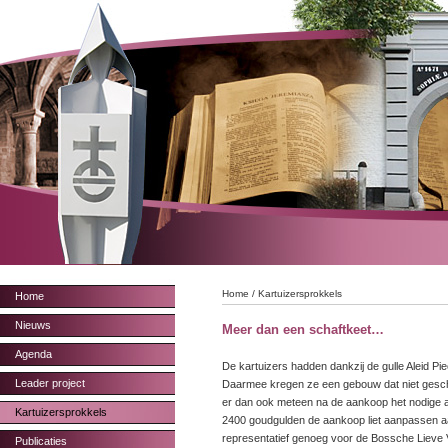
Home
/
Kartuizersprokkels
Home
Nieuws
Meer dan een schaftkeet…
Agenda
De kartuizers hadden dankzij de gulle Aleid Pi
Leader project
Daarmee kregen ze een gebouw dat niet geschikt
er dan ook meteen na de aankoop het nodige aa
Kartuizersprokkels
2400 goudgulden de aankoop liet aanpassen aa
representatief genoeg voor de Bossche Lieve
Publicaties