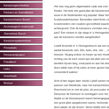
Kartuizergeschenken
Het was nog geen uitgemaakte zaak wat voor k
Keulen. Het leek een goed plan die kloosterorde
Partners en Subsidiënten
eeuw in de Nederlanden erg populair. Maar he
Kartuizerhoeve Boxtel
kruisbroederklooster. Bovendien stierf Arnts z
kruisbroeders een zwakke gezondheid waardoor
Archeologisch onderzoek
achtergrond. Ook de kartuizers vormden een go
juist? Een visioen in zijn slaap in ’s-Hertogen
Jheronimus Bosch
aan de kartuizers worden aangeboden!
Kartuizerspatiamentum
Ludolf droomde in ’s-Hertogenbosch dat een e
Poosplaats
aantal bouwsels zien, één, twee, drie, vier…,
klooster. Hij ging erdoor en kwam op een mooi
Perkamentproject
richting van de kerk stond aan dat plein een 
Fotoalbum
bereikte hij een lang, smal pand en aan het e
deze edele man of hij zoiets al meer gezien ha
Links
verwonderd wakker.
Downloads
Acht of tien dagen later reisde Ludolf samen m
Bestuur
pastoor van Nistelrode, naar het kartuizerkloo
Roermond om er met de prior, de procurator e
Dionysius de Kartuizer te overleggen over het 
Nadat ze de kloosterpoort waren binnengegaa
een groot plein aangekomen waren, herkende 
deze plaats uit zijn droom. Simon leidde hem 