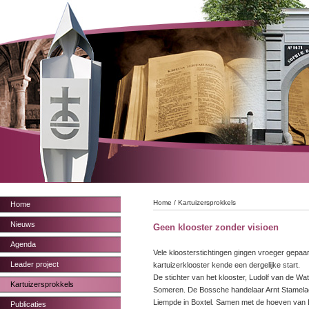
Home
/
Kartuizersprokkels
Home
Nieuws
Geen klooster zonder visioen
Agenda
Vele kloosterstichtingen gingen vroeger gepaa
Leader project
kartuizerklooster kende een dergelijke start.
De stichter van het klooster, Ludolf van de W
Kartuizersprokkels
Someren. De Bossche handelaar Arnt Stamelaer
Liempde in Boxtel. Samen met de hoeven van L
Publicaties