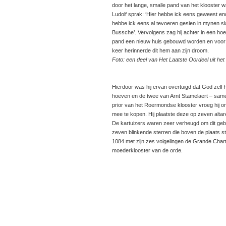
door het lange, smalle pand van het klooster 
Ludolf sprak: ‘Hier hebbe ick eens geweest end
hebbe ick eens al tevoeren gesien in mynen sl
Bussche’. Vervolgens zag hij achter in een ho
pand een nieuw huis gebouwd worden en voor
keer herinnerde dit hem aan zijn droom.
Foto: een deel van Het Laatste Oordeel uit het
kartuizerklooster van 
Hierdoor was hij ervan overtuigd dat God zelf he
hoeven en de twee van Arnt Stamelaert – same
prior van het Roermondse klooster vroeg hij 
mee te kopen. Hij plaatste deze op zeven altare
De kartuizers waren zeer verheugd om dit geb
zeven blinkende sterren die boven de plaats s
1084 met zijn zes volgelingen de Grande Chart
moederklooster van de orde.