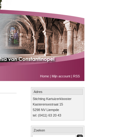
Home
|
Mijn account
|
RSS
Adres
Stichting Kartuizerklooster
Kasterensestraat 15
5298 NV Liempde
tel: (0411) 63 20 43
Zoeken