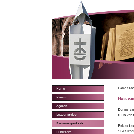
Home
/
Kar
Home
Nieuws
Huis va
Agenda
Domus sanc
Leader project
(Huis van 
Kartuizersprokkels
Enkele feit
* Gesticht 
Publicaties