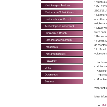
* Afgebrok
Kartuizergeschenken
* Van 1565-
28/02/1614
Partners en Subsidiënten
* Klooster 
Kartuizerhoeve Boxtel
onvoldoend
religieuze vi
Archeologisch onderzoek
* Graaf Wi
werd naar
Jheronimus Bosch
* Het kart
Kartuizerspatiamentum
* Feitelijk
de rechter
Poosplaats
* In IJsse
volgende n
Perkamentproject
Fotoalbum
- Karthuiz
- Kluisstra
Links
- Kapittels
Downloads
- Refterstr
- Monniken
Bestuur
Waar het k
Meer infor
Midd