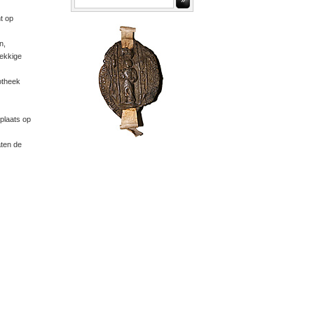
»
t op
n,
ekkige
otheek
 plaats op
aten de