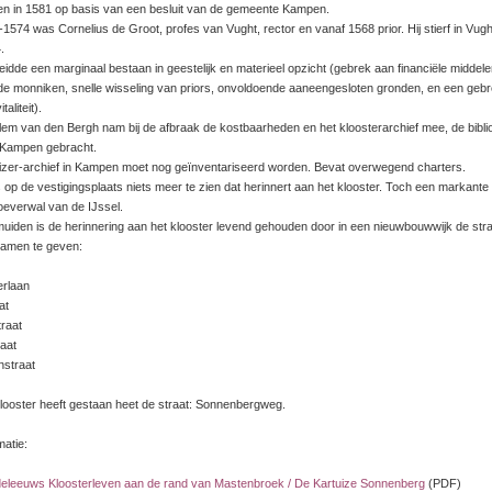
en in 1581 op basis van een besluit van de gemeente Kampen.
1574 was Cornelius de Groot, profes van Vught, rector en vanaf 1568 prior. Hij stierf in Vugh
.
leidde een marginaal bestaan in geestelijk en materieel opzicht (gebrek aan financiële middele
e monniken, snelle wisseling van priors, onvoldoende aaneengesloten gronden, en een gebr
taliteit).
llem van den Bergh nam bij de afbraak de kostbaarheden en het kloosterarchief mee, de bibli
 Kampen gebracht.
uizer-archief in Kampen moet nog geïnventariseerd worden. Bevat overwegend charters.
 is op de vestigingsplaats niets meer te zien dat herinnert aan het klooster. Toch een markante
oeverwal van de IJssel.
lmuiden is de herinnering aan het klooster levend gehouden door in een nieuwbouwwijk de str
amen te geven:
erlaan
at
traat
aat
straat
looster heeft gestaan heet de straat: Sonnenbergweg.
matie:
eleeuws Kloosterleven aan de rand van Mastenbroek / De Kartuize Sonnenberg
(PDF)