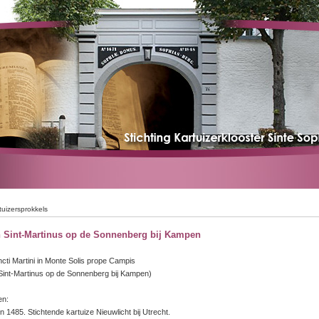
tuizersprokkels
n Sint-Martinus op de Sonnenberg bij Kampen
ti Martini in Monte Solis prope Campis
Sint-Martinus op de Sonnenberg bij Kampen)
en:
in 1485. Stichtende kartuize Nieuwlicht bij Utrecht.