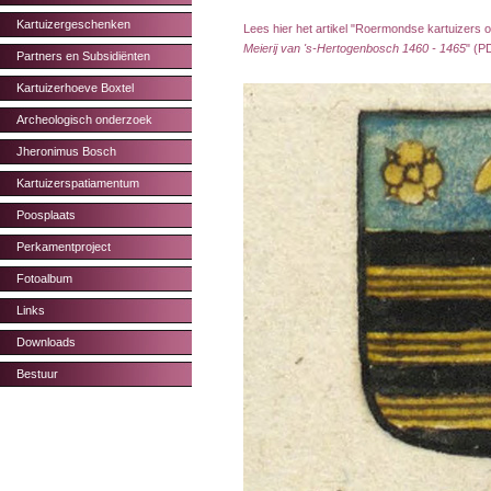
Kartuizergeschenken
Lees hier het artikel "Roermondse kartuizers 
Meierij van 's-Hertogenbosch 1460 - 1465
" (P
Partners en Subsidiënten
Kartuizerhoeve Boxtel
Archeologisch onderzoek
Jheronimus Bosch
Kartuizerspatiamentum
Poosplaats
Perkamentproject
Fotoalbum
Links
Downloads
Bestuur