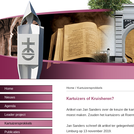
Home
/
Kartuizersprokkels
Home
Nieuws
Kartuizers of Kruisheren?
Agenda
Artikel van Jan Sanders over de keuze die kanu
Leader project
moest maken. Zouden het kartuizers uit Roerm
Kartuizersprokkels
Jan Sanders schreef dit artikel ter gelegenhei
Limburg op 13 november 2019.
Publicaties