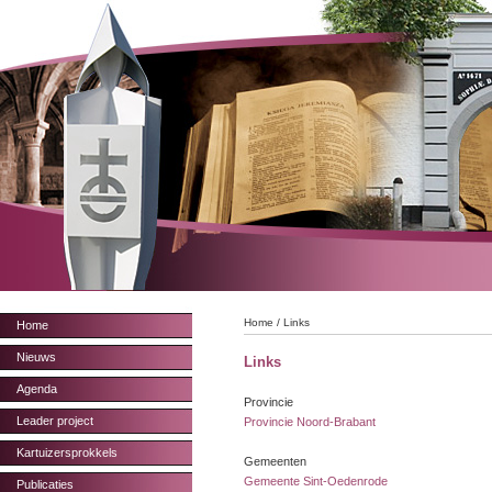
Home
/
Links
Home
Nieuws
Links
Agenda
Provincie
Leader project
Provincie Noord-Brabant
Kartuizersprokkels
Gemeenten
Gemeente Sint-Oedenrode
Publicaties