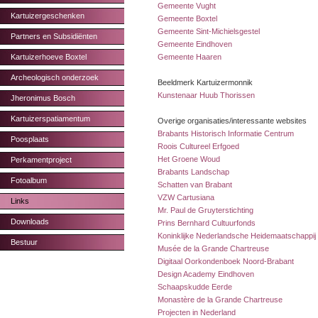
Gemeente Vught
Kartuizergeschenken
Gemeente Boxtel
Gemeente Sint-Michielsgestel
Partners en Subsidiënten
Gemeente Eindhoven
Kartuizerhoeve Boxtel
Gemeente Haaren
Archeologisch onderzoek
Beeldmerk Kartuizermonnik
Kunstenaar Huub Thorissen
Jheronimus Bosch
Kartuizerspatiamentum
Overige organisaties/interessante websites
Brabants Historisch Informatie Centrum
Poosplaats
Roois Cultureel Erfgoed
Het Groene Woud
Perkamentproject
Brabants Landschap
Fotoalbum
Schatten van Brabant
VZW Cartusiana
Links
Mr. Paul de Gruyterstichting
Downloads
Prins Bernhard Cultuurfonds
Koninklijke Nederlandsche Heidemaatschappij
Bestuur
Musée de la Grande Chartreuse
Digitaal Oorkondenboek Noord-Brabant
Design Academy Eindhoven
Schaapskudde Eerde
Monastère de la Grande Chartreuse
Projecten in Nederland