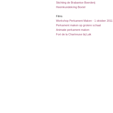
Stichting de Brabantse Boerderij
Heemkundekring Boxtel
Films
Workshop Perkament Maken - 1 oktober 201
Perkament maken op grotere schaal
Animatie perkament maken
Fort de la Chartreuse bij Luik