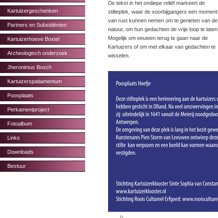
De tekst in het ondiepe reliëf markeert de
Kartuizergeschenken
stilteplek, waar de voorbijgangers een moment
van rust kunnen nemen om te genieten van de
Partners en Subsidiënten
natuur, om hun gedachten de vrije loop te laten
Mogelijk om eeuwen terug te gaan naar de
Kartuizerhoeve Boxtel
Kartuizers of om met elkaar van gedachten te
Archeologisch onderzoek
wisselen.
Jheronimus Bosch
Kartuizerspatiamentum
Poosplaats
Perkamentproject
Fotoalbum
Links
Downloads
Bestuur